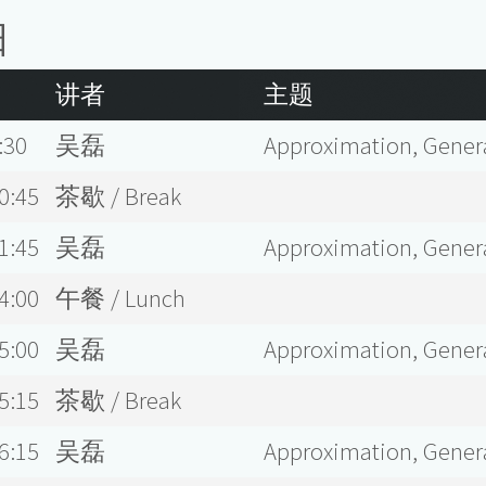
日
讲者
主题
:30
吴磊
Approximation, Genera
0:45
茶歇 / Break
1:45
吴磊
Approximation, Genera
4:00
午餐 / Lunch
5:00
吴磊
Approximation, Genera
5:15
茶歇 / Break
6:15
吴磊
Approximation, Genera