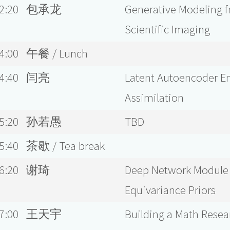
2:20
包承龙
Generative Modeling f
Scientific Imaging
4:00
午餐 / Lunch
4:40
闫亮
Latent Autoencoder En
Assimilation
5:20
孙若愚
TBD
5:40
茶歇 / Tea break
6:20
谢琦
Deep Network Module
Equivariance Priors
7:00
王天宇
Building a Math Resear