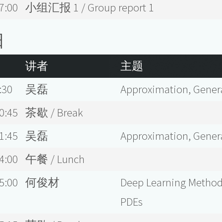
7:00
小组汇报 1 / Group report 1
日
讲者
主题
:30
吴磊
Approximation, Genera
0:45
茶歇 / Break
1:45
吴磊
Approximation, Genera
4:00
午餐 / Lunch
5:00
何俊材
Deep Learning Methods
PDEs