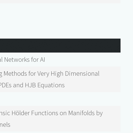
l Networks for AI
ng Methods for Very High Dimensional
 PDEs and HJB Equations
insic Hölder Functions on Manifolds by
nels