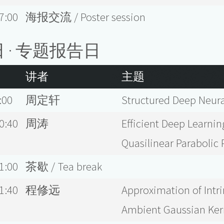
7:00
海报交流 / Poster session
日 · 专题报告日
讲者
主题
:00
周定轩
Structured Deep Neura
0:40
周涛
Efficient Deep Learni
Quasilinear Parabolic
1:00
茶歇 / Tea break
1:40
程修远
Approximation of Intr
Ambient Gaussian Ker